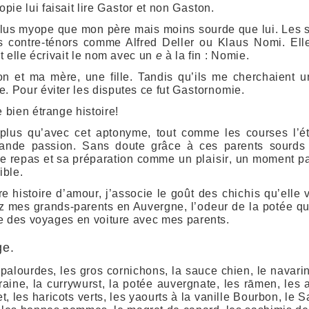
ie lui faisait lire
Gastor
et non
Gaston
.
lus myope que mon père mais moins sourde que lui. Les seu
es contre-ténors comme Alfred Deller ou
Klaus Nomi
. Ell
nt elle écrivait le nom avec un
e
à la fin :
Nomie
.
on et ma mère, une fille. Tandis qu’ils me cherchaient 
. Pour éviter les disputes ce fut
Gastornomie
.
e bien étrange histoire!
t plus qu’avec cet aptonyme, tout comme les courses l’é
grande passion. Sans doute grâce à ces parents sourds
 le repas et sa préparation comme
un plaisir
, un moment pa
ible.
e histoire d’amour, j’associe le
goût des chichis
qu’elle v
z mes grands-parents en Auvergne,
l’odeur de la potée
qu
que des voyages en voiture avec mes parents.
ge.
s palourdes, les gros cornichons, la sauce chien, le navarin
raine, la currywurst, la potée auvergnate, les rāmen, les a
t, les haricots verts, les yaourts à la vanille Bourbon, le Sa