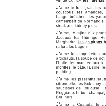
vin de Quincy,
les harengs
J’
aime le foie gras, les h
couscous, les amandes, 
Laugenbrötchen, les yaour
camembert de Normandie au 
steak and kidney pies.
J’
aime, le tajine aux prun
Jacques, les Thüringer Ros
Margherita,
les chipirons 
raifort, les bagels.
J’
aime les coquillettes au
artichauts, la soupe de pot
l’huile, les maquereaux à l
morilles, le pâté, la sole, 
pudding.
J’
aime les pissenlits saut
citronnelle, les Bok choy p
saucisses de Toulouse, l’a
Reggiano, le bon champagne
Berliners.
J’
aime la Cuajada, le cr