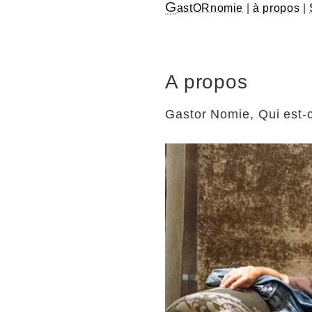
G
astORnomie
|
à propos
|
A propos
Gastor Nomie, Qui est-