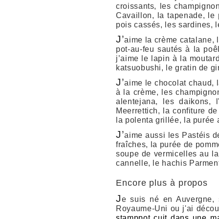
croissants, les champignon
Cavaillon, la tapenade, le 
pois cassés, les sardines, l
J’
aime la crème catalane, l
pot-au-feu sautés à la poê
j’aime le lapin à la moutar
katsuobushi, le gratin de 
J’
aime le chocolat chaud, 
à la crème, les champignons
alentejana, les daikons, l
Meerrettich, la confiture de
la polenta grillée, la purée
J’
aime aussi les Pastéis de
fraîches, la purée de pommes
soupe de vermicelles au lai
cannelle, le hachis Parment
Encore plus à propos
J
e suis né en Auvergne, 
Royaume-Uni ou j'ai découve
stamppot cuit dans une m