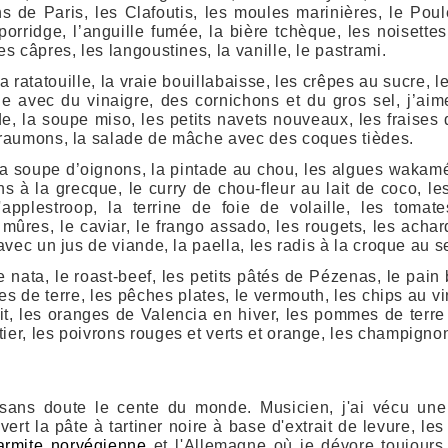
s de Paris, les Clafoutis, les moules marinières, le Pou
porridge, l’anguille fumée, la bière tchèque, les noisett
es câpres, les langoustines, la vanille, le pastrami.
a ratatouille, la vraie bouillabaisse, les crêpes au sucre, 
le avec du vinaigre, des cornichons et du gros sel, j’aime
de, la soupe miso, les petits navets nouveaux, les fraises
giraumons, la salade de mâche avec des coques tièdes.
la soupe d’oignons, la pintade au chou, les algues wakamés
 à la grecque, le curry de chou-fleur au lait de coco, les
'applestroop, la terrine de foie de volaille, les tomat
 mûres, le caviar, le frango assado, les rougets, les achar
 avec un jus de viande, la paella, les radis à la croque au se
 nata, le roast-beef, les petits pâtés de Pézenas, le pain 
 de terre, les pêches plates, le vermouth, les chips au vin
t, les oranges de Valencia en hiver, les pommes de terre s
ier, les poivrons rouges et verts et orange, les champignon
sans doute le cente du monde. Musicien, j'ai vécu une
rt la pâte à tartiner noire à base d'extrait de levure, l
armite norvégienne
et l'Allemagne où je dévore toujours