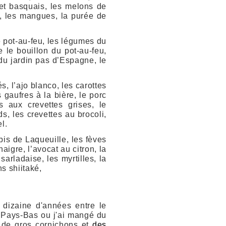
let basquais, les melons de
es, les mangues, la purée de
le pot-au-feu, les légumes du
 le bouillon du pot-au-feu,
 du jardin pas d’Espagne, le
, l’ajo blanco, les carottes
 gaufres à la bière, le porc
es aux crevettes grises, le
ds, les crevettes au brocoli,
l.
bis de Laqueuille, les fèves
aigre, l’avocat au citron, la
arladaise, les myrtilles, la
s shiitaké,
 dizaine d'années entre le
es Pays-Bas ou j'ai mangé du
 de gros cornichons et
des