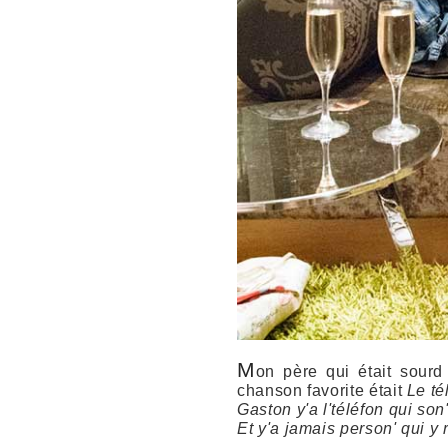
M
on père qui était sourd
chanson favorite était
Le té
Gaston y'a l'téléfon qui son
Et y'a jamais person' qui y