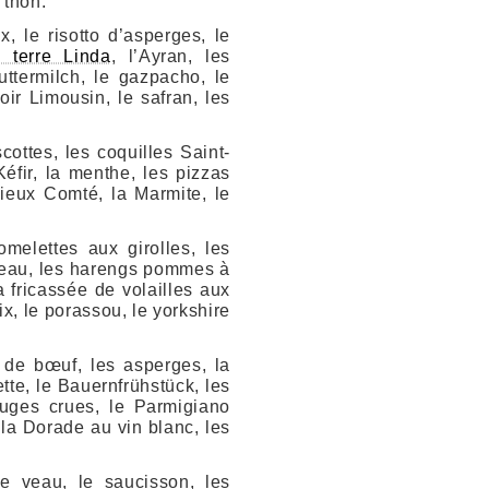
 thon.
, le risotto d’asperges, le
 terre Linda
, l’Ayran, les
ttermilch, le gazpacho, le
ir Limousin, le safran, les
cottes, les coquilles Saint-
éfir, la menthe, les pizzas
vieux Comté, la Marmite, le
omelettes aux girolles, les
e veau, les harengs pommes à
a fricassée de volailles aux
ix, le porassou, le yorkshire
s de bœuf, les asperges, la
tte, le Bauernfrühstück, les
rouges crues, le Parmigiano
la Dorade au vin blanc, les
e veau, le saucisson, les