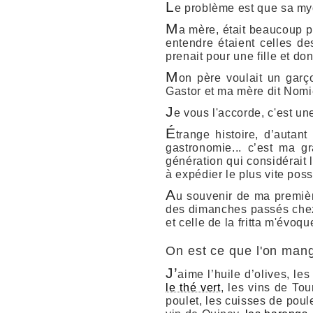
L
e problème est que sa myop
M
a mère, était beaucoup p
entendre étaient celles d
prenait pour une fille et do
M
on père voulait un garç
Gastor et ma mère dit Nomie
J
e vous l'accorde, c'est un
É
trange histoire, d’autan
gastronomie... c’est ma 
génération qui considérait
à expédier le plus vite poss
A
u souvenir de ma premièr
des dimanches passés che
et celle de la fritta m'évo
On est ce que l'on man
J’
aime l’huile d’olives, le
le thé vert
, les vins de Tou
poulet, les cuisses de poule