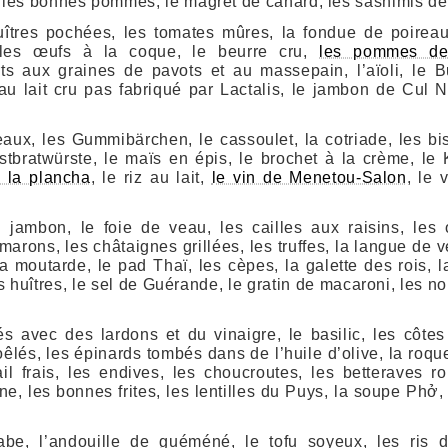
, les bonnes pommes, le magret de canard, les sashimis de
uîtres pochées, les tomates mûres, la fondue de poireaux
les œufs à la coque, le beurre cru,
les pommes de
ts aux graines de pavots et au massepain, l’aïoli, le Bu
lait cru pas fabriqué par Lactalis, le jambon de Cul No
eaux, les Gummibärchen, le cassoulet, la cotriade, les bis
tbratwürste, le maïs en épis, le brochet à la crème, le K
à la plancha
, le riz au lait,
le vin de Menetou-Salon
, le 
 jambon, le foie de veau, les cailles aux raisins, les 
imarons, les châtaignes grillées, les truffes, la langue d
a moutarde, le pad Thaï, les cèpes, la galette des rois, l
les huîtres, le sel de Guérande, le gratin de macaroni, les no
és avec des lardons et du vinaigre, le basilic, les côte
oêlés, les épinards tombés dans de l’huile d’olive, la roque
il frais, les endives, les choucroutes, les betteraves 
, les bonnes frites, les lentilles du Puys, la soupe Phở, 
abe, l’andouille de guéméné, le tofu soyeux, les ris d