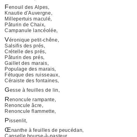
F
enouil des Alpes,
Knautie d'Auvergne,
Millepertuis maculé,
Pâturin de Chaix,
Campanule lancéolée,
V
éronique petit-chêne,
Salsifis des prés,
Crételle des prés,
Pâturin des prés,
Gaillet des marais,
Populage des marais,
Fétuque des ruisseaux,
Céraiste des fontaines,
G
esse à feuilles de lin,
R
enoncule rampante,
Renoncule âcre,
Renoncule flammette,
P
issenlit,
Œ
nanthe à feuilles de peucédan,
Capselle bourse-à-pasteur,