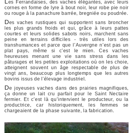
L
es Ferrandaises, des vaches élégantes, avec leurs
cornes en forme de lyre à bout noir, leur robe pie noir
ou rouge à la panachure barrée, bregniée ou poudrée.
D
es vaches rustiques qui supportent sans broncher
les plus grands froids et qui, grâce à leurs pattes
courtes et leurs solides sabots noirs, marchent sans
peine en terrains difficiles - très utiles lors des
transhumances et parce que l’Auvergne n’est pas un
plat pays, même si c’est le mien. Ces vaches
heureuses menant une vie sans stress dans les
pâturages et les petites exploitations où on les choie,
atteignent souvent un âge respectable de plus de
vingt ans, beaucoup plus longtemps que les autres
bovins issus de l'élevage industriel.
D
e joyeuses vaches dans des prairies magnifiques,
ça donne un lait cru parfait pour le Saint Nectaire
fermier. Et c’est là qu’intervient le producteur, ou la
productrice, car historiquement, les femmes se
chargeaient de la phase suivante, la fabrication.