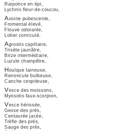
Raiponce en épi,
Lychnis fleur-de-coucou,
A
voine pubescente,
Fromental élevé,
Flouve odorante,
Lotier corniculé,
A
grostis capillaire,
Trisète jaunâtre,
Brize intermédiaire,
Luzule champêtre,
H
oulque laineuse,
Renoncule bulbeuse,
Canche cespiteuse,
V
esce des moissons,
Myosotis faux-scorpion,
V
esce hérissée,
Gesse des prés,
Centaurée jacée,
Trèfle des prés,
Sauge des prés,