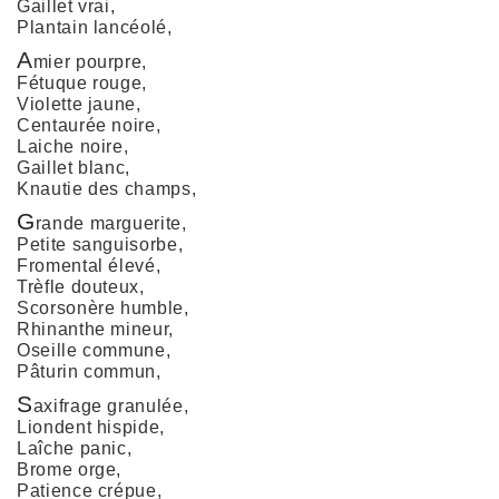
Gaillet vrai,
Plantain lancéolé,
A
mier pourpre,
Fétuque rouge,
Violette jaune,
Centaurée noire,
Laiche noire,
Gaillet blanc,
Knautie des champs,
G
rande marguerite,
Petite sanguisorbe,
Fromental élevé,
Trèfle douteux,
Scorsonère humble,
Rhinanthe mineur,
Oseille commune,
Pâturin commun,
S
axifrage granulée,
Liondent hispide,
Laîche panic,
Brome orge,
Patience crépue,