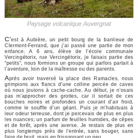
Paysage volcanique Auvergnat
C’
est à Aubière, un petit bourg de la banlieue de
Clermont-Ferrand, que j’ai passé une partie de mon
enfance. A 6 ans, élève de l’école communale
Vercingétorix, rue Vercingétorix, je faisais partie des
“petits”, nous formions un groupe qui parfois partait à
l’aventure, loin de la maîtresse ou des parents.
A
près avoir traversé la place des Ramacles, nous
grimpions aux flancs d’une colline percée de caves
où nous jouions à cache-cache. Au début, je n'osais
pas m'approcher des grottes, car il sortait de ces
bouches noires et profondes un courant d’air froid,
comme le souffle d’un géant. Puis je m’habituais à
leur odeur terreuse, dont je percevais de plus en plus
les nuances; un parfum de feuilles humides, de cèpes
et de forêt, après une averse. Je restais de plus en
plus longtemps près de l'entrée, sans bouger, sans
faire de bruit, mais en frissonnant un peu.