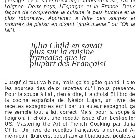
présager de la suite:
Deux ingrédients de base, l'ail et
l'oignon. Deux pays, l'Espagne et la France. Deux
façons de comprendre la cuisine la plus humble et la
plus roborative. Apprenez à faire ces soupes et
mourrez de plaisir en disant "¡qué buena!" ou “Oh la
la!"!
.
Julia Child en savait
plus sur la cuisine
française que la
plupart des Français!
J
usqu’ici tout va bien, mais ça se gâte quand il cite
les sources des deux recettes qu’il nous présente.
Pour la soupe à l’ail, rien à dire, il a choisi El libro de
la cocina española de Néstor Luján, un livre de
recettes espagnoles écrit par un auteur espagnol, ça
me semble tout à fait correct. Mais, pour la soupe à
l’oignon, il choisit une recette issue d’un best-seller
US, Mastering the Art of French Cooking par Julia
Child. Un livre de recettes françaises américain! A-
mé-ri-cain (burgers, boeuf aux antibiotiques, poulets à