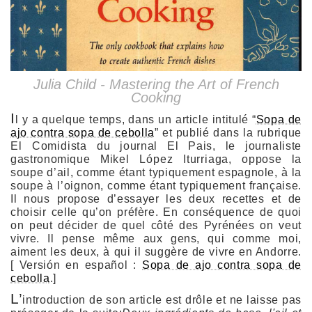
Julia Child - Mastering the Art of French
Cooking
I
l y a quelque temps, dans un article intitulé “
Sopa de
ajo contra sopa de cebolla
” et publié dans la rubrique
El Comidista
du journal El Pais, le journaliste
gastronomique
Mikel López Iturriaga
, oppose la
soupe d’ail, comme étant typiquement espagnole, à la
soupe à l’oignon, comme étant typiquement française.
Il nous propose d’essayer les deux recettes et de
choisir celle qu’on préfère. En conséquence de quoi
on peut décider de quel côté des Pyrénées on veut
vivre. Il pense même aux gens, qui comme moi,
aiment les deux, à qui il suggère de vivre en Andorre.
[ Versión en español :
Sopa de ajo contra sopa de
cebolla
.]
L’
introduction de son article est drôle et ne laisse pas