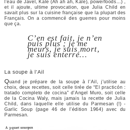
l'eau de Javel, Kale (Ah ah ah, Kale), powerfoods…) ,
et il ajoute, ultime provocation, que Julia Child en
savait plus sur la cuisine française que la plupart des
Français.
On a commencé des guerres pour moins
que ça.
C’en est fait, je n’en
puis plus ; je me
meurs, je suis mort,
je suis enterré…
La soupe à l’Ail
Q
uand je prépare de la soupe à l’Ail, j’utilise au
choix, deux recettes, soit celle tirée de “
El practicón
:
tratado completo de cocina” d’Angel Muro, soit celle
de la Cocina Waly, mais
jamais la recette de Julia
Child, dans laquelle elle utilise du Parmesan (!)
-
Garlic Soup (page 46 de l’édition 1964) avec du
Parmesan.