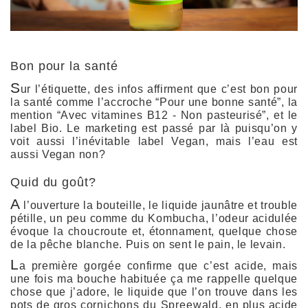
Bon pour la santé
S
ur l’étiquette, des infos affirment que c’est bon pour
la santé comme l’accroche “Pour une bonne santé”, la
mention “Avec vitamines B12 - Non pasteurisé”, et le
label Bio. Le marketing est passé par là puisqu’on y
voit aussi l’inévitable label Vegan, mais l’eau est
aussi Vegan non?
Quid du goût?
A
l’ouverture la bouteille, le liquide jaunâtre et trouble
pétille, un peu comme du
Kombucha
, l’odeur acidulée
évoque la
choucroute
et, étonnament, quelque chose
de la
pêche blanche
. Puis on sent le pain, le levain.
L
a première gorgée confirme que c’est acide, mais
une fois ma bouche habituée ça me rappelle quelque
chose que j’adore, le liquide que l’on trouve dans les
pots de gros
cornichons du Spreewald
, en plus acide