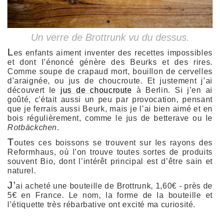
Un verre de Brottrunk vu du dessus.
L
es enfants aiment inventer des recettes impossibles
et dont l’énoncé génère des Beurks et des rires.
Comme soupe de crapaud mort, bouillon de cervelles
d’araignée, ou jus de choucroute. Et justement j’ai
découvert le
jus de choucroute
à Berlin. Si j’en ai
goûté, c'était aussi un peu par provocation, pensant
que je ferrais aussi Beurk, mais je l’ai bien aimé et en
bois régulièrement, comme le jus de betterave ou le
Rotbäckchen
.
T
outes ces boissons se trouvent sur les rayons des
Reformhaus
, où l’on trouve toutes sortes de produits
souvent Bio, dont l’intérêt principal est d’être sain et
naturel.
J’
ai acheté une bouteille de Brottrunk, 1,60€ - près de
5€ en France. Le nom, la forme de la bouteille et
l’étiquette très rébarbative ont excité ma curiosité.